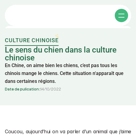
CULTURE CHINOISE
Cours individuels
Le sens du chien dans la culture 
chinoise
En Chine, on aime bien les chiens, c’est pas tous les 
Cours collectifs
chinois mange le chiens. Cette situation n'apparaît que 
dans certaines régions.
Apprendre le chinois
Date de pulication :
14
/
10
/
2022
Affaires en chine
其他课程
A propos
Cours de chinois e-learning
Coucou, aujourd’hui on va parler d’un animal que j’aime 