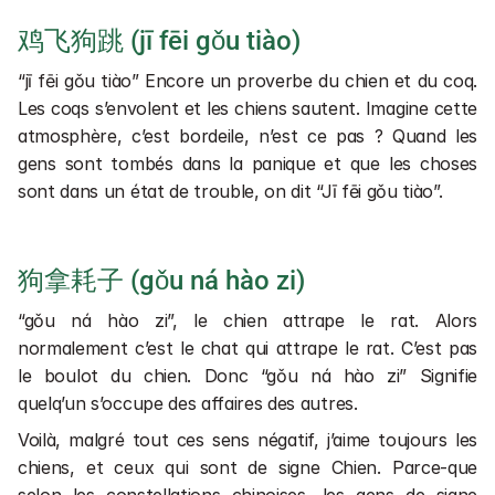
鸡飞狗跳 (jī fēi gǒu tiào)
“jī fēi gǒu tiào” Encore un proverbe du chien et du coq. 
Les coqs s’envolent et les chiens sautent. Imagine cette 
atmosphère, c’est bordeile, n’est ce pas ? Quand les 
gens sont tombés dans la panique et que les choses 
sont dans un état de trouble, on dit “Jī fēi gǒu tiào”.
狗拿耗子 (gǒu ná hào zi)
“gǒu ná hào zi”, le chien attrape le rat. Alors 
normalement c’est le chat qui attrape le rat. C’est pas 
le boulot du chien. Donc “gǒu ná hào zi” Signifie 
quelq’un s’occupe des affaires des autres.
Voilà, malgré tout ces sens négatif, j’aime toujours les 
chiens, et ceux qui sont de signe Chien. Parce-que 
selon les constellations chinoises, les gens de signe 