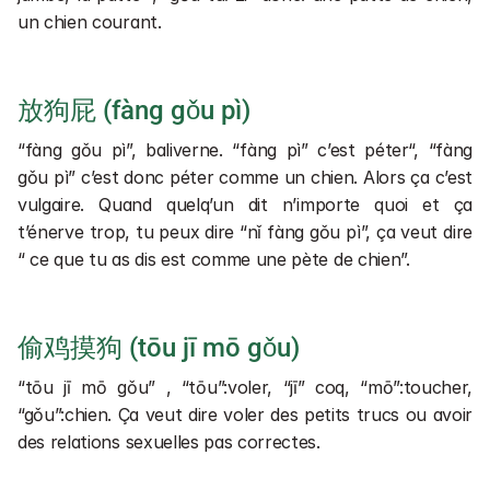
un chien courant.
放狗屁 (fàng gǒu pì)
“fàng gǒu pì”, baliverne. “fàng pì” c’est péter“, “fàng 
gǒu pì” c’est donc péter comme un chien. Alors ça c’est 
vulgaire. Quand quelq’un dit n’importe quoi et ça 
t’énerve trop, tu peux dire “nǐ fàng gǒu pì”, ça veut dire 
“ ce que tu as dis est comme une pète de chien”.
偷鸡摸狗 (tōu jī mō gǒu)
“tōu jī mō gǒu” , “tōu”:voler, “jī” coq, “mō”:toucher, 
“gǒu”:chien. Ça veut dire voler des petits trucs ou avoir 
des relations sexuelles pas correctes.