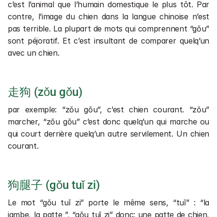
c’est l’animal que l’humain domestique le plus tôt. Par 
contre, l’image du chien dans la langue chinoise n’est 
pas terrible. La plupart de mots qui comprennent “gǒu” 
sont péjoratif. Et c’est insultant de comparer quelq’un 
avec un chien.
走狗 (zǒu gǒu)
par exemple: “zǒu gǒu”, c’est chien courant. “zǒu” 
marcher, “zǒu gǒu” c’est donc quelq’un qui marche ou 
qui court derrière quelq’un autre servilement. Un chien 
courant.
狗腿子 (gǒu tuǐ zi)
Le mot “gǒu tuǐ zi” porte le même sens, “tuǐ” : “la 
jambe, la patte ”, “gǒu tuǐ zi” donc: une patte de chien, 