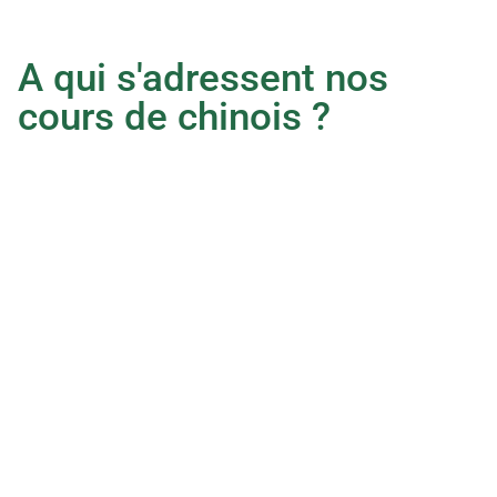
A qui s'adressent nos 
cours de chinois ?
Vous travaillez 
avec les chinois
Que ce soient des collègues, des clients ou des 
partenaires Chinois, vous voulez développer un 
bon Guanxi (réseau de relations) avec eux. Vous 
avez besoin de parler directement avec eux en 
chinois, sans devoir passer par un intermédiaire, 
et de mieux comprendre la culture des affaires en 
Chine.
Quand il/elle parle avec ses amis et sa famille, 
vous ne comprenez rien, et vous avez l'impression 
d'être en retrait. Vous désirez être mieux intégré 
dans sa vie et éviter les malentendus liés à la 