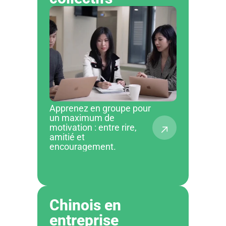
Apprenez en groupe pour
un maximum de
motivation : entre rire,
amitié et
encouragement.
Chinois en 
entreprise