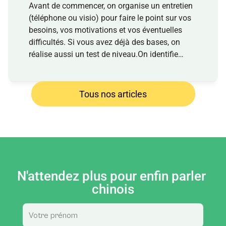
Avant de commencer, on organise un entretien
(téléphone ou visio) pour faire le point sur vos
besoins, vos motivations et vos éventuelles
difficultés. Si vous avez déjà des bases, on
réalise aussi un test de niveau.On identifie
ensuite votre contexte (pro, voyage, famille,
projet personnel) pour construire un contenu
utile, concret et aligné avec vos objectifs.À
Tous nos articles
l’issue de ce bilan, on définit ensemble un plan
de progression clair, et le rythme de travail qui
vous convient. Chaque cours individuel s’inscrit
dans un parcours personnalisé, avec un suivi
de votre évolution.
N'attendez plus pour enfin parler 
chinois