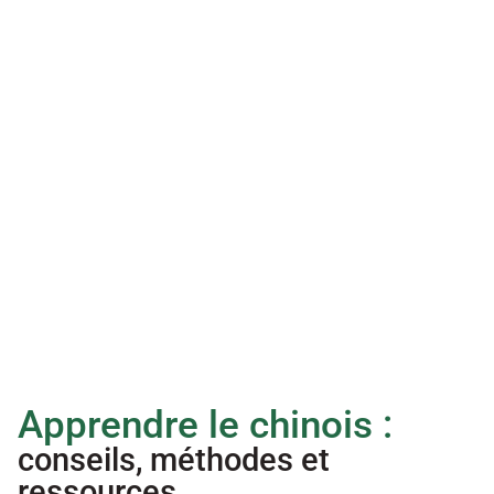
乐轶 Amy
春燕 Chun
Professeur de chinois & de français 
Professeur de chin
Diplômée de l'Université Lumière Lyon 2
Diplômée de l’INALC
Master, Didactique des langues &TICE
Master, MEEF chinois
Expérience dans l’enseignement depuis 
Expérience dans l’en
2014
2022
Apprendre le chinois : 
conseils, méthodes et 
ressources