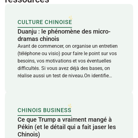
CULTURE CHINOISE
Duanju : le phénomène des micro-
dramas chinois
Avant de commencer, on organise un entretien
(téléphone ou visio) pour faire le point sur vos
besoins, vos motivations et vos éventuelles
difficultés. Si vous avez déjà des bases, on
réalise aussi un test de niveau.On identifie
ensuite votre contexte (pro, voyage, famille,
projet personnel) pour construire un contenu
utile, concret et aligné avec vos objectifs.À
l’issue de ce bilan, on définit ensemble un plan
CHINOIS BUSINESS
de progression clair, et le rythme de travail qui
Ce que Trump a vraiment mangé à 
vous convient. Chaque cours individuel s’inscrit
Pékin (et le détail qui a fait jaser les 
dans un parcours personnalisé, avec un suivi
Chinois)
de votre évolution.