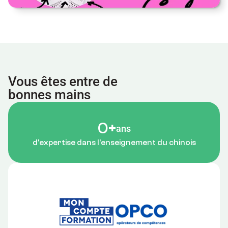
Vous êtes entre de 
bonnes mains
Nos formations en chinois bénéficient d'un très bon avis formation et sont certifiées Qualiopi. 
0
+
ans
d'expertise dans l'enseignement du chinois