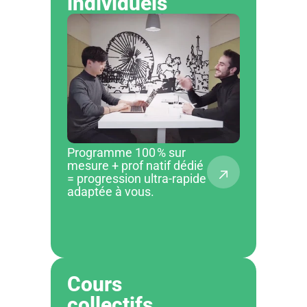
individuels
Programme 100 % sur
mesure + prof natif dédié
= progression ultra-rapide
adaptée à vous.
Cours 
collectifs                               