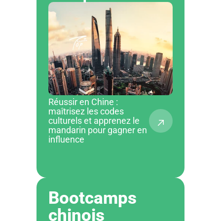
Réussir en Chine :
maîtrisez les codes
culturels et apprenez le
mandarin pour gagner en
influence
Bootcamps 
chinois