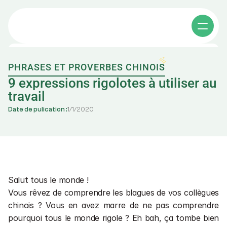
PHRASES ET PROVERBES CHINOIS
Cours individuels
9 expressions rigolotes à utiliser au 
travail
Date de pulication :
1
/
1
/
2020
Cours collectifs
Apprendre le chinois
Affaires en chine
其他课程
Salut tous le monde !
A propos
Vous rêvez de comprendre les blagues de vos collègues 
chinois ? Vous en avez marre de ne pas comprendre 
Cours de chinois e-learning
pourquoi tous le monde rigole ? Eh bah, ça tombe bien 