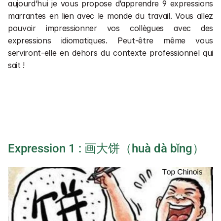
Cours en entreprises 💼
aujourd’hui je vous propose d’apprendre 9 expressions 
Cours de chinois en direct 📺
marrantes en lien avec le monde du travail. Vous allez 
pouvoir impressionner vos collègues avec des 
Financement
expressions idiomatiques. Peut-être même vous 
Rechercher une formation ou un article
serviront-elle en dehors du contexte professionnel qui 
sait !
1 séance gratuite
1 séance gratuite
Expression 1 : 画大饼（huà dà bǐng）