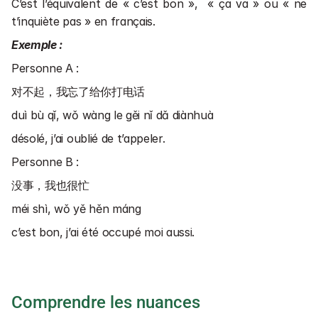
C’est l’équivalent de « c’est bon »,  « ça va » ou « ne 
t’inquiète pas » en français.
Exemple :
Personne A :
对不起，我忘了给你打电话
duì bù qǐ, wǒ wàng le gěi nǐ dǎ diànhuà
désolé, j’ai oublié de t’appeler.
Personne B :
没事，我也很忙
méi shì, wǒ yě hěn máng
c’est bon, j’ai été occupé moi aussi.
Comprendre les nuances