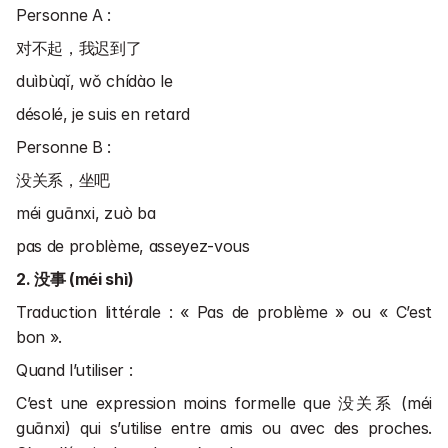
Personne A :
对不起，我迟到了
duìbùqǐ, wǒ chídào le
désolé, je suis en retard
Personne B :
没关系，坐吧
méi guānxi, zuò ba
pas de problème, asseyez-vous
2. 没事 (méi shì)
Traduction littérale : « Pas de problème » ou « C’est 
bon ».
Quand l’utiliser :
C’est une expression moins formelle que 没关系 (méi 
guānxi) qui s’utilise entre amis ou avec des proches. 