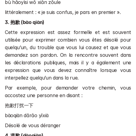
bù hǎoyìsi wǒ xiān zǒule
littéralement : « je suis confus, je pars en premier ».
3. 抱歉 (bào qiàn)
Cette expression est assez formelle et est souvent 
utilisée pour exprimer combien vous êtes désolé pour 
quelqu’un, du trouble que vous lui causez et que vous 
demandez son pardon. On la rencontre souvent dans 
les déclarations publiques, mais il y a également une 
expression que vous devez connaître lorsque vous 
interpellez quelqu’un dans la rue.
Par exemple, pour demander votre chemin, vous 
accostez une personne en disant :
抱歉打扰一下
bàoqiàn dǎrǎo yīxià
Désolé de vous déranger
4. 道歉 (dàoqiàn)