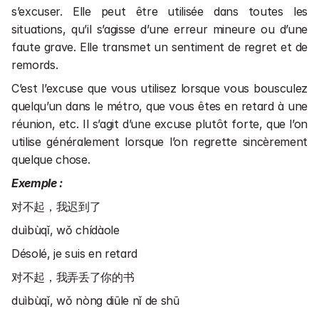
s’excuser. Elle peut être utilisée dans toutes les 
situations, qu’il s’agisse d’une erreur mineure ou d’une 
faute grave. Elle transmet un sentiment de regret et de 
remords.
C’est l’excuse que vous utilisez lorsque vous bousculez 
quelqu’un dans le métro, que vous êtes en retard à une 
réunion, etc. Il s’agit d’une excuse plutôt forte, que l’on 
utilise généralement lorsque l’on regrette sincèrement 
quelque chose.
Exemple :
对不起，我迟到了 
duìbùqǐ, wǒ chídàole
Désolé, je suis en retard
对不起，我弄丢了你的书
duìbùqǐ, wǒ nòng diūle nǐ de shū