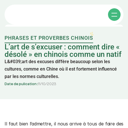
PHRASES ET PROVERBES CHINOIS
Cours individuels
L’art de s’excuser : comment dire « 
désolé » en chinois comme un natif
L&#039;art des excuses diffère beaucoup selon les 
Cours collectifs
cultures, comme en Chine où il est fortement influencé 
par les normes culturelles.
Apprendre le chinois
Date de pulication :
11
/
10
/
2023
Affaires en chine
其他课程
A propos
Cours de chinois e-learning
Il faut bien l’admettre, il nous arrive à tous de faire des 