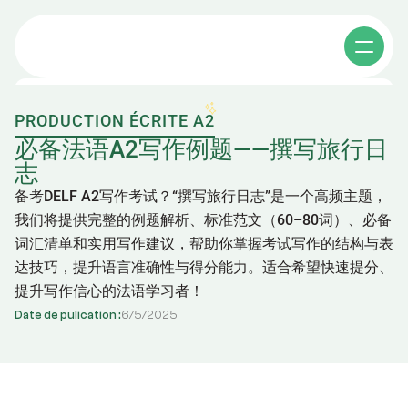
PRODUCTION ÉCRITE A2
Cours individuels
必备法语A2写作例题——撰写旅行日
志
备考DELF A2写作考试？“撰写旅行日志”是一个高频主题，
Cours collectifs
我们将提供完整的例题解析、标准范文（60–80词）、必备
词汇清单和实用写作建议，帮助你掌握考试写作的结构与表
Apprendre le chinois
达技巧，提升语言准确性与得分能力。适合希望快速提分、
Affaires en chine
提升写作信心的法语学习者！
其他课程
Date de pulication :
6
/
5
/
2025
A propos
Cours de chinois e-learning