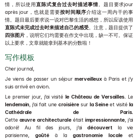
情，所以使用
直陈式复合过去时描述事情
。题目要求jour 
après jour，也就是需要
按时间顺序
介绍这一周内干的事
情。题目最后要求说一说对巴黎生活的感想，所以应该使用
直陈式未完成过去时来描述自己的感受
。注意，题目提供了
四张图片
，说明它们均需要在作文中出现，缺一不可。保证
以上要求，文章就能拿到基本的分数啦！
写作模板
Cher journal,
Je viens de passer un séjour 
merveilleux
 à Paris et j’y 
suis arrivé en avion.
Le premier jour, j’ai visité 
le Château de Versailles
. Le 
lendemain
, j’ai fait une 
croisière
 sur 
la Seine
 et visité 
la 
Cathédrale de Paris
. 
Cette 
œuvre
architecturale
 était 
impressionnante
, j’ai 
adoré! Au fil des jours, j’ai 
découvert
 la vie 
parisienne, 
goûté
 à la 
gastronomie
locale
 et 