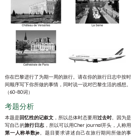
你在巴黎进行了为期一周的旅行。请在你的旅行日志中按时
间顺序写下你所做的事情，同时说一说对巴黎生活的感想。
（60-80词）
考题分析
本题是
回忆性的记叙文
，所以总体时态要用
过去时
。因为是
写自己的
旅行日志
，所以可以用Cher journal开头，人称用
第一人称单数je
。题目要求讲述自己在旅行期间所做的事