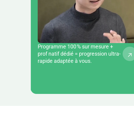
Programme 100 % sur mesure +
prof natif dédié = progression ultra-
rapide adaptée à vous.