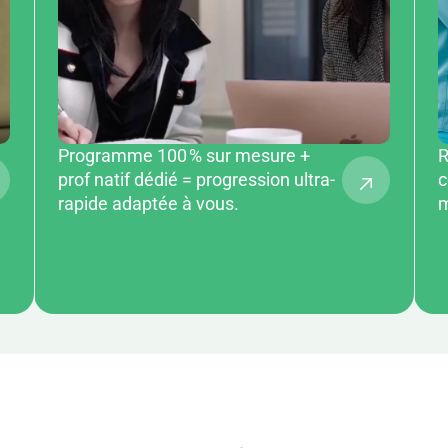
Programme 100 % sur mesure +
R
prof natif dédié = progression ultra-
c
rapide adaptée à vous.
m