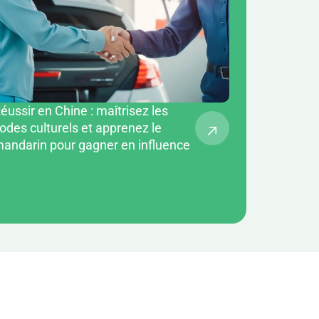
éussir en Chine : maîtrisez les
odes culturels et apprenez le
andarin pour gagner en influence