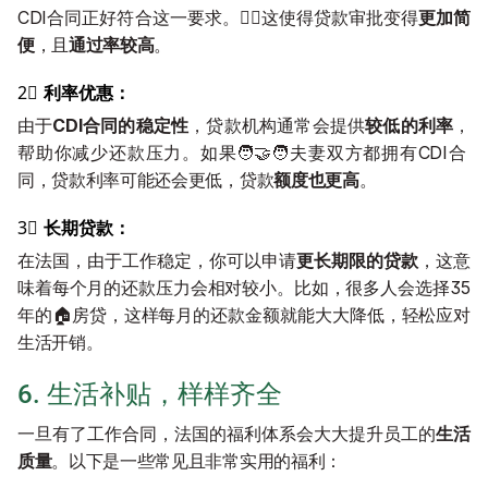
CDI合同正好符合这一要求。👍🏻这使得贷款审批变得
更加简
便
，且
通过率较高
。
2⃣️ 
利率优惠：
由于
CDI合同的稳定性
，贷款机构通常会提供
较低的利率
，
帮助你减少还款压力。如果🧑‍🤝‍🧑夫妻双方都拥有CDI合
同，贷款利率可能还会更低，贷款
额度也更高
。
3⃣️ 
长期贷款：
在法国，由于工作稳定，你可以申请
更长期限的贷款
，这意
味着每个月的还款压力会相对较小。比如，很多人会选择35
年的🏠房贷，这样每月的还款金额就能大大降低，轻松应对
生活开销。
6. 生活补贴，样样齐全
一旦有了工作合同，法国的福利体系会大大提升员工的
生活
质量
。以下是一些常见且非常实用的福利：