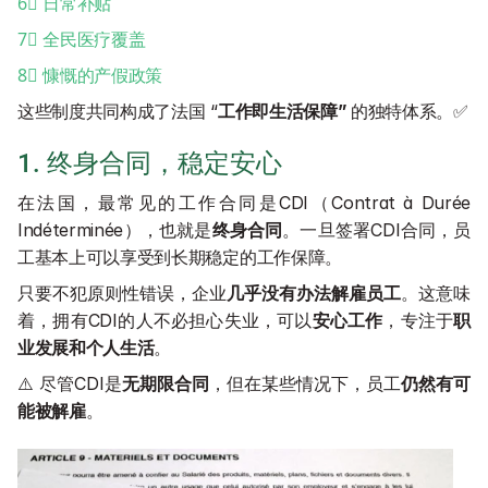
6⃣️ 日常补贴
7⃣️ 全民医疗覆盖
8⃣️ 慷慨的产假政策
这些制度共同构成了法国 “
工作即生活保障” 
的独特体系。✅
1. 终身合同，稳定安心
在法国，最常见的工作合同是CDI（Contrat à Durée 
Indéterminée），也就是
终身合同
。一旦签署CDI合同，员
工基本上可以享受到长期稳定的工作保障。
只要不犯原则性错误，企业
几乎没有办法解雇员工
。这意味
着，拥有CDI的人不必担心失业，可以
安心工作
，专注于
职
业发展和个人生活
。
⚠️ 尽管CDI是
无期限合同
，但在某些情况下，员工
仍然有可
能被解雇
。