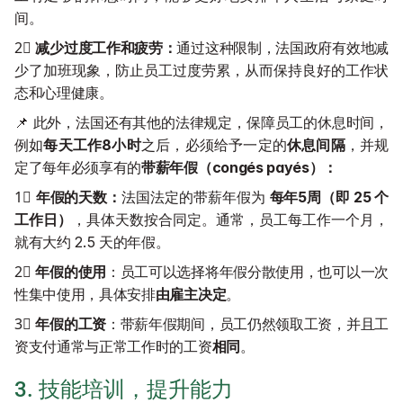
间。
2⃣️ 
减少过度工作和疲劳：
通过这种限制，法国政府有效地减
少了加班现象，防止员工过度劳累，从而保持良好的工作状
态和心理健康。
📌 此外，法国还有其他的法律规定，保障员工的休息时间，
例如
每天工作8小时
之后，必须给予一定的
休息间隔
，并规
定了每年必须享有的
带薪年假（congés payés）：
1⃣️ 
年假的天数：
法国法定的带薪年假为 
每年5周（即 25 个
工作日）
，具体天数按合同定。通常，员工每工作一个月，
就有大约 2.5 天的年假。
2⃣️ 
年假的使用
：员工可以选择将年假分散使用，也可以一次
性集中使用，具体安排
由雇主决定
。
3⃣️ 
年假的工资
：带薪年假期间，员工仍然领取工资，并且工
资支付通常与正常工作时的工资
相同
。
3. 技能培训，提升能力