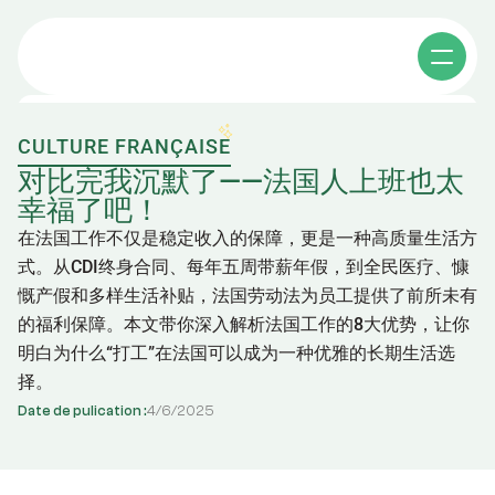
CULTURE FRANÇAISE
Cours individuels
对比完我沉默了——法国人上班也太
幸福了吧！
在法国工作不仅是稳定收入的保障，更是一种高质量生活方
Cours collectifs
式。从CDI终身合同、每年五周带薪年假，到全民医疗、慷
慨产假和多样生活补贴，法国劳动法为员工提供了前所未有
Apprendre le chinois
的福利保障。本文带你深入解析法国工作的8大优势，让你
Affaires en chine
明白为什么“打工”在法国可以成为一种优雅的长期生活选
其他课程
择。
Date de pulication :
4
/
6
/
2025
A propos
Cours de chinois e-learning