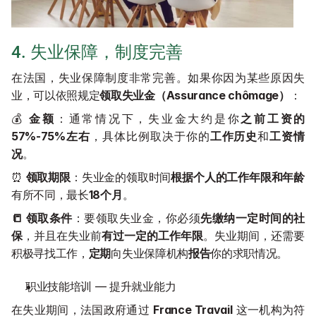
4. 失业保障，制度完善
在法国，失业保障制度非常完善。如果你因为某些原因失
业，可以依照规定
领取失业金（Assurance chômage）
：
💰 
金额
：通常情况下，失业金大约是你
之前工资的
57%-75%左右
，具体比例取决于你的
工作历史
和
工资情
况
。
⏰ 
领取期限
：失业金的领取时间
根据个人的工作年限和年龄
有所不同，最长
18个月
。
📒 领取条件
：要领取失业金，你必须
先缴纳一定时间的社
保
，并且在失业前
有过一定的工作年限
。失业期间，还需要
积极寻找工作，
定期
向失业保障机构
报告
你的求职情况。
职业技能培训 — 提升就业能力
在失业期间，法国政府通过 
France Travail
 这一机构为符