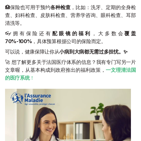
🏥保险也可用于预约
各种检查
，比如：洗牙、定期的全身检
查、妇科检查、皮肤科检查、营养学咨询、眼科检查、耳部
清洗等。
👓拥有保险还有
配眼镜的福利
，大多数会
覆盖 
70%-100%
，具体预算根据公司的保险而定。
可以说，健康保障让你从
小病到大病都无需过多担忧。✨
🚀 想了解更多关于法国医疗体系的信息？我有专门写另一片
文章喔，从基本构成到政府推出的福利政策，
一文理清法国
的医疗系统
！