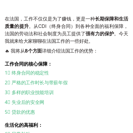
Cours en entreprises 💼
Cours de chinois en direct 📺
Financement
在法国，工作不仅仅是为了赚钱，更是一种
长期保障和生活
质量的提升
。从CDI（终身合同）到各种全面的福利保障，
Rechercher une formation ou un article
法国的劳动法和社会制度为员工提供了
强有力的保护
。今天
我就来给大家聊聊在法国工作的一些好处。
1 séance gratuite
🔥 我将从
8个方面
详细介绍法国工作的优势：
工作合同的核心保障：
1 séance gratuite
1⃣️ 终身合同的稳定性
2⃣️ 严格的工作时长与带薪年假
3⃣️ 多样的职业技能培训
4⃣️ 失业后的安全网
5⃣️ 贷款的优惠
生活化的高福利：