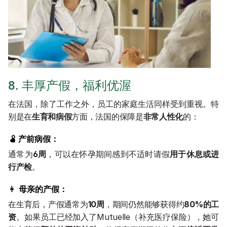
8. 丰厚产假，福利优渥
在法国，除了工作之外，员工的家庭生活同样受到重视。特
别是在
生育和病假
方面，法国的保障是
非常人性化
的：
🫄 产前病假：
通常为
6周
，可以在怀孕期间感到不适时请假
用于休息或进
行产检
。
👩 
母亲的产假：
在生育后，产假通常为
10周
，期间仍然能够获得约
80%的工
资
。如果员工已经加入了Mutuelle（补充医疗保险），她可