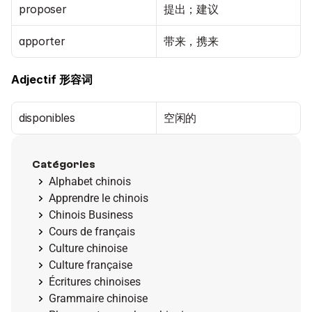
proposer
提出；建议
apporter
带来，携来
Adjectif 形容词
disponibles
空闲的
Catégories
Alphabet chinois
Apprendre le chinois
Chinois Business
Cours de français
Culture chinoise
Culture française
Écritures chinoises
Grammaire chinoise