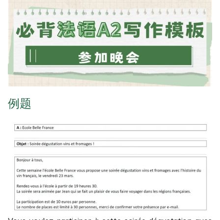
Cours en entreprises 💼
Cours de chinois en direct 📺
Financement
Rechercher une formation ou un article
1 séance gratuite
例题
1 séance gratuite