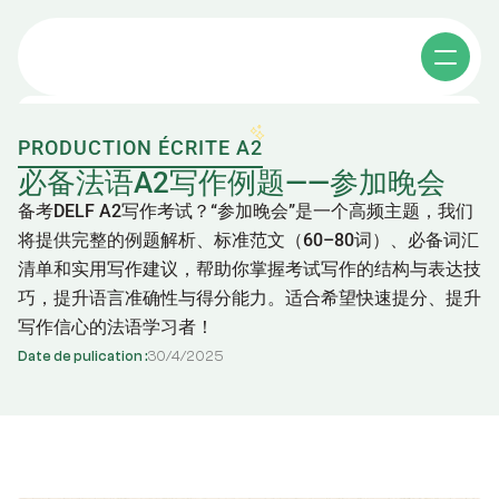
PRODUCTION ÉCRITE A2
Cours individuels
必备法语A2写作例题——参加晚会
备考DELF A2写作考试？“参加晚会”是一个高频主题，我们
将提供完整的例题解析、标准范文（60–80词）、必备词汇
Cours collectifs
清单和实用写作建议，帮助你掌握考试写作的结构与表达技
巧，提升语言准确性与得分能力。适合希望快速提分、提升
Apprendre le chinois
写作信心的法语学习者！
Affaires en chine
Date de pulication :
30
/
4
/
2025
其他课程
A propos
Cours de chinois e-learning