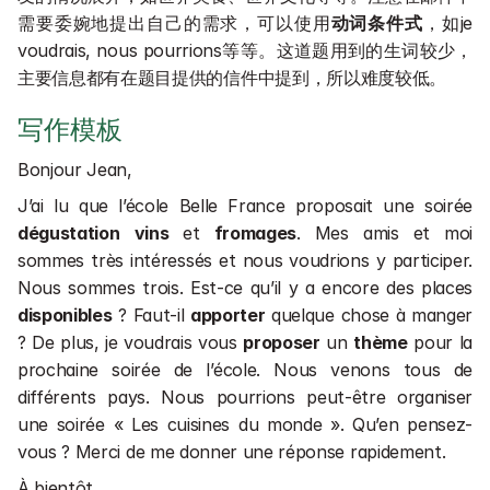
需要委婉地提出自己的需求，可以使用
动词条件式
，如je 
voudrais, nous pourrions等等。这道题用到的生词较少，
主要信息都有在题目提供的信件中提到，所以难度较低。
写作模板
Bonjour Jean,
J’ai lu que l’école Belle France proposait une soirée 
dégustation
vins
 et 
fromages
. Mes amis et moi 
sommes très intéressés et nous voudrions y participer. 
Nous sommes trois. Est-ce qu’il y a encore des places 
disponibles
 ? Faut-il 
apporter
 quelque chose à manger 
? De plus, je voudrais vous 
proposer
 un 
thème
 pour la 
prochaine soirée de l’école. Nous venons tous de 
différents pays. Nous pourrions peut-être organiser 
une soirée « Les cuisines du monde ». Qu’en pensez-
vous ? Merci de me donner une réponse rapidement.
À bientôt,