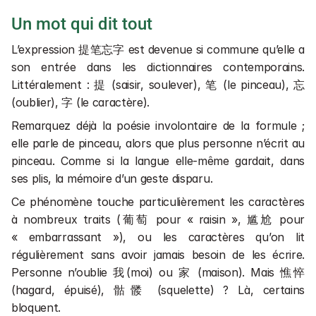
Un mot qui dit tout
L’expression 提笔忘字 est devenue si commune qu’elle a 
son entrée dans les dictionnaires contemporains. 
Littéralement : 提 (saisir, soulever), 笔 (le pinceau), 忘 
(oublier), 字 (le caractère).
Remarquez déjà la poésie involontaire de la formule ; 
elle parle de pinceau, alors que plus personne n’écrit au 
pinceau. Comme si la langue elle-même gardait, dans 
ses plis, la mémoire d’un geste disparu.
Ce phénomène touche particulièrement les caractères 
à nombreux traits (葡萄 pour « raisin », 尴尬 pour 
« embarrassant »), ou les caractères qu’on lit 
régulièrement sans avoir jamais besoin de les écrire. 
Personne n’oublie 我(moi) ou 家 (maison). Mais 憔悴 
(hagard, épuisé), 骷髅 (squelette) ? Là, certains 
bloquent.