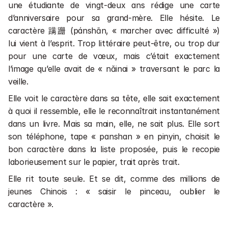
Cours en entreprises 💼
une étudiante de vingt-deux ans rédige une carte 
Cours de chinois en direct 📺
d’anniversaire pour sa grand-mère. Elle hésite. Le 
caractère 蹒跚 (pánshān, « marcher avec difficulté ») 
Financement
lui vient à l’esprit. Trop littéraire peut-être, ou trop dur 
Rechercher une formation ou un article
pour une carte de vœux, mais c’était exactement 
l’image qu’elle avait de « nǎinai » traversant le parc la 
1 séance gratuite
veille.
Elle voit le caractère dans sa tête, elle sait exactement 
1 séance gratuite
à quoi il ressemble, elle le reconnaîtrait instantanément 
dans un livre. Mais sa main, elle, ne sait plus. Elle sort 
son téléphone, tape « panshan » en pinyin, choisit le 
bon caractère dans la liste proposée, puis le recopie 
laborieusement sur le papier, trait après trait.
Elle rit toute seule. Et se dit, comme des millions de 
jeunes Chinois : « saisir le pinceau, oublier le 
caractère ».