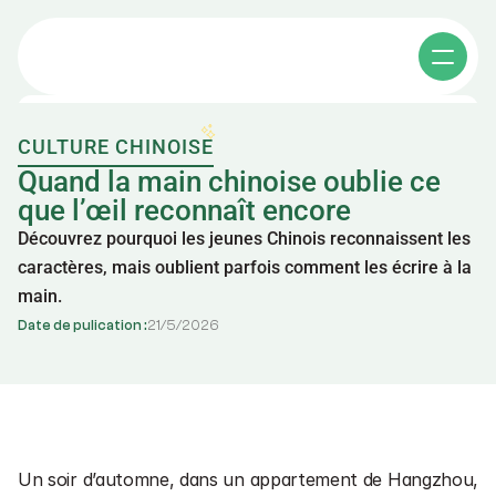
CULTURE CHINOISE
Cours individuels
Quand la main chinoise oublie ce 
que l’œil reconnaît encore
Découvrez pourquoi les jeunes Chinois reconnaissent les 
Cours collectifs
caractères, mais oublient parfois comment les écrire à la 
main.
Apprendre le chinois
Date de pulication :
21
/
5
/
2026
Affaires en chine
其他课程
A propos
Cours de chinois e-learning
Un soir d’automne, dans un appartement de Hangzhou, 