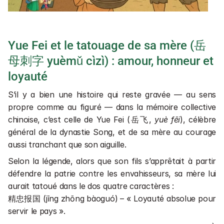
Yue Fei et le tatouage de sa mère (岳
母刺字 yuèmǔ cìzì) : amour, honneur et 
loyauté
S’il y a bien une histoire qui reste gravée — au sens 
propre comme au figuré — dans la mémoire collective 
chinoise, c’est celle de Yue Fei (岳飞, 
yuè fēi
), célèbre 
général de la dynastie Song, et de sa mère au courage 
aussi tranchant que son aiguille.
Selon la légende, alors que son fils s’apprêtait à partir 
défendre la patrie contre les envahisseurs, sa mère lui 
aurait tatoué dans le dos quatre caractères :
精忠报国 (jīng zhōng bàoguó) – « Loyauté absolue pour 
servir le pays ».