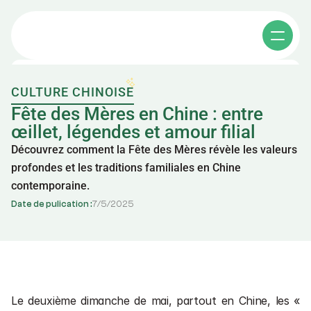
CULTURE CHINOISE
Cours individuels
Fête des Mères en Chine : entre 
œillet, légendes et amour filial
Découvrez comment la Fête des Mères révèle les valeurs 
Cours collectifs
profondes et les traditions familiales en Chine 
contemporaine.
Apprendre le chinois
Date de pulication :
7
/
5
/
2025
Affaires en chine
其他课程
A propos
Cours de chinois e-learning
Le deuxième dimanche de mai, partout en Chine, les « 