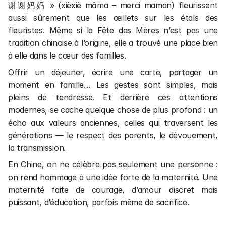
Cours en entreprises 💼
谢谢妈妈 » (xièxiè māma – merci maman) fleurissent 
Cours de chinois en direct 📺
aussi sûrement que les œillets sur les étals des 
fleuristes. Même si la Fête des Mères n’est pas une 
Financement
tradition chinoise à l’origine, elle a trouvé une place bien 
Rechercher une formation ou un article
à elle dans le cœur des familles.
1 séance gratuite
Offrir un déjeuner, écrire une carte, partager un 
moment en famille… Les gestes sont simples, mais 
pleins de tendresse. Et derrière ces attentions 
1 séance gratuite
modernes, se cache quelque chose de plus profond : un 
écho aux valeurs anciennes, celles qui traversent les 
générations — le respect des parents, le dévouement, 
la transmission.
En Chine, on ne célèbre pas seulement une personne : 
on rend hommage à une idée forte de la maternité. Une 
maternité faite de courage, d’amour discret mais 
puissant, d’éducation, parfois même de sacrifice.