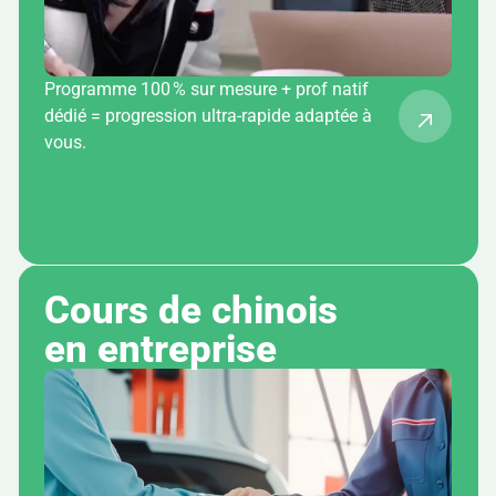
Programme 100 % sur mesure + prof natif
dédié = progression ultra-rapide adaptée à
vous.
Cours de chinois 
en entreprise