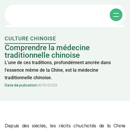
CULTURE CHINOISE
Cours individuels
Comprendre la médecine 
traditionnelle chinoise
L'une de ces traditions, profondément ancrée dans 
Cours collectifs
l'essence même de la Chine, est la médecine 
traditionnelle chinoise.
Apprendre le chinois
Date de pulication :
6
/
10
/
2023
Affaires en chine
其他课程
A propos
Cours de chinois e-learning
Depuis des siècles, les récits chuchotés de la Chine 