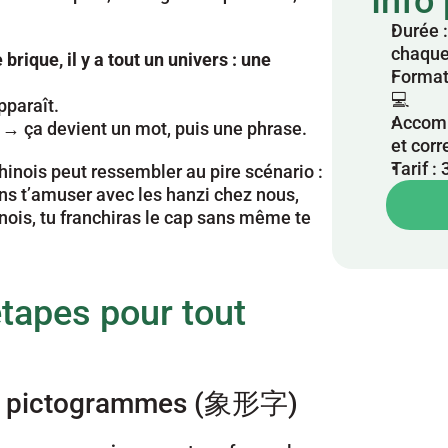
Info
Durée :
chaque
brique, il y a tout un univers : une 
Format 
💻
paraît.
Accomp
 → ça devient un mot, puis une phrase.
et corr
Tarif :
hinois peut ressembler au pire scénario : 
ns t’amuser avec les hanzi chez nous, 
nois, tu franchiras le cap sans même te 
apes pour tout 
les pictogrammes (象形字)