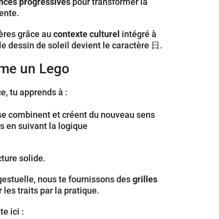
nces progressives
 pour transformer la 
ente. 
ères grâce au 
contexte culturel
 intégré à 
 dessin de soleil devient le caractère 日.
mme un Lego
e, tu apprends à :
e combinent et créent du nouveau sens
s en suivant la logique
ure solide.
estuelle, nous te fournissons des 
grilles 
les traits par la pratique.
e ici :