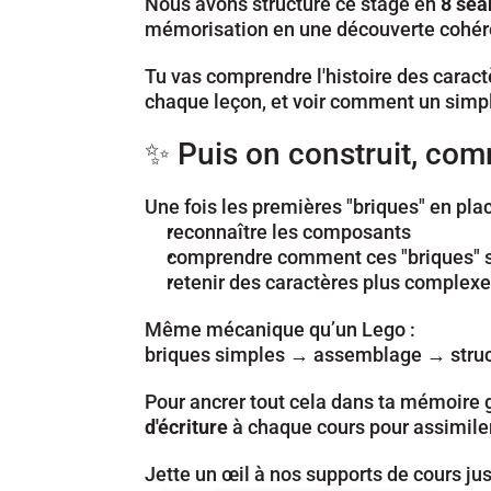
Nous avons structuré ce stage en 
8 séa
mémorisation en une découverte cohér
Tu vas comprendre l'histoire des caract
chaque leçon, et voir comment un simple
✨ Puis on construit, co
Une fois les premières "briques" en plac
reconnaître les composants
comprendre comment ces "briques" s
retenir des caractères plus complexe
Même mécanique qu’un Lego :
briques simples → assemblage → struct
Pour ancrer tout cela dans ta mémoire g
d'écriture
 à chaque cours pour assimiler 
Jette un œil à nos supports de cours just