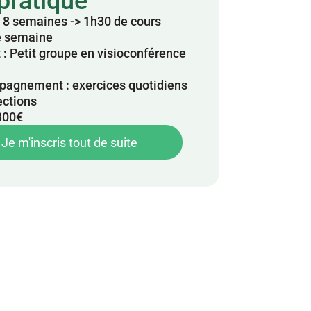
 pratique
 8 semaines -> 1h30 de cours 
 semaine
: Petit groupe en visioconférence 
agnement : exercices quotidiens 
ections
 300€
Je m'inscris tout de suite