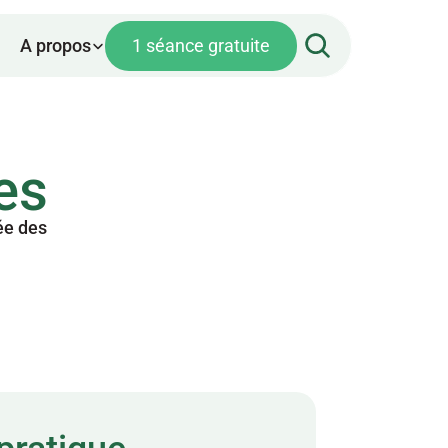
A propos
1 séance gratuite
es
e des 